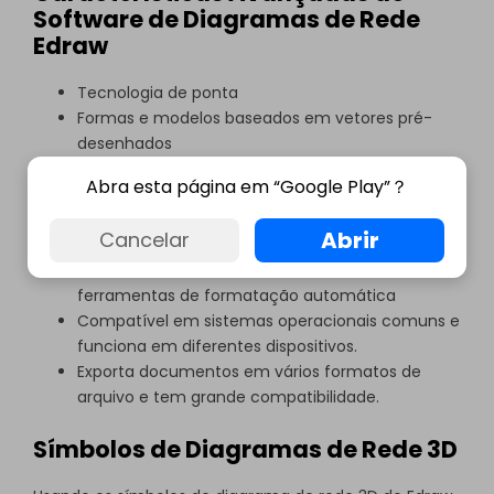
Software de Diagramas de Rede
Edraw
Tecnologia de ponta
Formas e modelos baseados em vetores pré-
desenhados
Um criador de diagramas tudo-em-um que
Abra esta página em “Google Play”？
pode fazer mais de 280 tipos de diagramas para
todos os propósitos.
Abrir
Cancelar
Fácil de usar com a interface drag & drop,
bibliotecas de símbolos abundantes e
ferramentas de formatação automática
Compatível em sistemas operacionais comuns e
funciona em diferentes dispositivos.
Exporta documentos em vários formatos de
arquivo e tem grande compatibilidade.
Símbolos de Diagramas de Rede 3D