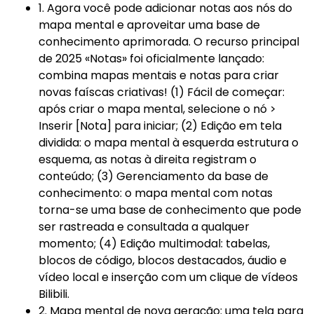
Mapa mental
☁️ EdrawMind Online
1. Agora você pode adicionar notas aos nós do
Explorar IA de EdrawMax >>
Sign In
Como criar diagramas de fiação?
Preços
mapa mental e aproveitar uma base de
Precisa da versão online? Clique aqui
Mapa conceitual
Novidades
conhecimento aprimorada. O recurso principal
Novidades
IA de EdrawMind
📱 EdrawMind Mobile
Últimas novidades e atualizações dos produtos.
de 2025 «Notas» foi oficialmente lançado:
Tempestade de ideias
Não quer usar o computador? Aqui está o aplicativo para iOS e Android!
search
Para EdrawMax >
Para EdrawMind >
✨ Ferramentas Online
combina mapas mentais e notas para criar
Nano Banana Pro
Tomar notas
EdrawProj
novas faíscas criativas! (1) Fácil de começar:
Mapa mental de IA
Especificações técnicas
Gere diagramas com Nano Banana Pro no
NOVO
após criar o mapa mental, selecione o nó >
EdrawMax.
Software de gráfico de Gantt
Requisitos e funcionalidades
✨ Ferramentas Online
Explorar todos os diagramas >>
Inserir [Nota] para iniciar; (2) Edição em tela
Sobre EdrawMax >
Sobre EdrawMind >
dividida: o mapa mental à esquerda estrutura o
Diagrama de ishikawa IA
Perguntas frequentes
esquema, as notas à direita registram o
Respostas rápidas mais comuns
conteúdo; (3) Gerenciamento da base de
Explorar IA de EdrawMind >>
Sobre EdrawMax >
Sobre EdrawMind >
conhecimento: o mapa mental com notas
torna-se uma base de conhecimento que pode
ser rastreada e consultada a qualquer
momento; (4) Edição multimodal: tabelas,
blocos de código, blocos destacados, áudio e
vídeo local e inserção com um clique de vídeos
Bilibili.
2. Mapa mental de nova geração: uma tela para