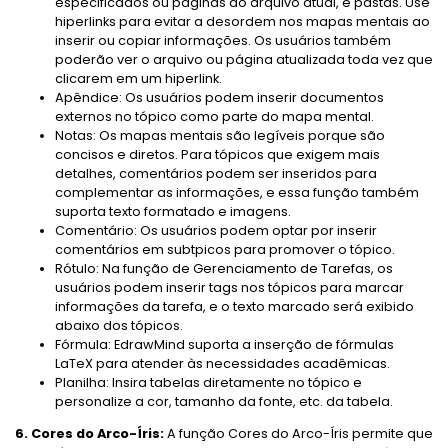
especificados ou páginas do arquivo atual, e pastas. Use
hiperlinks para evitar a desordem nos mapas mentais ao
inserir ou copiar informações. Os usuários também
poderão ver o arquivo ou página atualizada toda vez que
clicarem em um hiperlink.
Apêndice: Os usuários podem inserir documentos
externos no tópico como parte do mapa mental.
Notas: Os mapas mentais são legíveis porque são
concisos e diretos. Para tópicos que exigem mais
detalhes, comentários podem ser inseridos para
complementar as informações, e essa função também
suporta texto formatado e imagens.
Comentário: Os usuários podem optar por inserir
comentários em subtpicos para promover o tópico.
Rótulo: Na função de Gerenciamento de Tarefas, os
usuários podem inserir tags nos tópicos para marcar
informações da tarefa, e o texto marcado será exibido
abaixo dos tópicos.
Fórmula: EdrawMind suporta a inserção de fórmulas
LaTeX para atender às necessidades acadêmicas.
Planilha: Insira tabelas diretamente no tópico e
personalize a cor, tamanho da fonte, etc. da tabela.
6. Cores do Arco-Íris:
A função Cores do Arco-Íris permite que