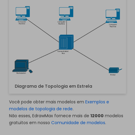
download do EdrawMax
grátis
bem
abaixo.
Diagrama de Topologia em Estrela
Você pode obter mais modelos em
Exemplos e
modelos de topologia de rede
.
Clique para baixar e usar esses modelos.
Não esses, EdrawMax fornece mais de
12000
modelos
Enquanto o arquivo
eddx
precisa ser aberto no
gratuitos em nosso
Comunidade de modelos
.
EdrawMax.
Se você ainda não tem o EdrawMax, pode fazer o