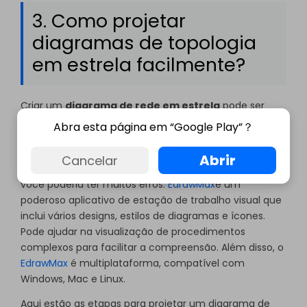
download do EdrawMax
grátis
bem
abaixo.
3. Como projetar
diagramas de topologia
em estrela facilmente?
Criar um
diagrama de rede em estrela
pode ser
demorado e estressante, especialmente se feito à
Abra esta página em “Google Play”？
mão. Você precisará fazer muitos cálculos
matemáticos, bem como esboçar cada objeto em
Abrir
Cancelar
proporção. Além disso, projetá-lo no papel seria caro e
você poderia ter muitos erros.
EdrawMax
é um
poderoso aplicativo de estação de trabalho visual que
inclui vários designs, estilos de diagramas e ícones.
Pode ajudar na visualização de procedimentos
complexos para facilitar a compreensão. Além disso, o
EdrawMax
é multiplataforma, compatível com
Windows, Mac e Linux.
Aqui estão as etapas para projetar um diagrama de