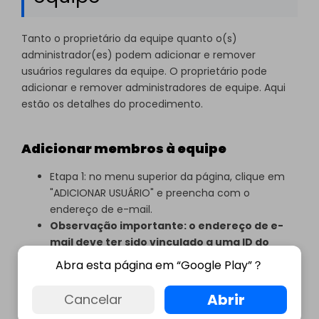
Tanto o proprietário da equipe quanto o(s)
administrador(es) podem adicionar e remover
usuários regulares da equipe. O proprietário pode
adicionar e remover administradores de equipe. Aqui
estão os detalhes do procedimento.
Adicionar membros à equipe
Etapa 1: no menu superior da página, clique em
"ADICIONAR USUÁRIO" e preencha com o
endereço de e-mail.
Observação importante: o endereço de e-
mail deve ter sido vinculado a uma ID do
Wondershare, o que significa que o membro
Abra esta página em “Google Play”？
precisa se inscrever em uma conta EDraw
para validar o endereço de e-mail. Inscreva-
Abrir
Cancelar
se em https://www.edrawmax.com/online/.