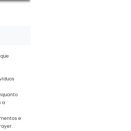
 que
víduos
nquanto
s a
imentos e
ayer.