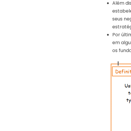
Além di
estabel
seus ne
estratég
Por últ
em algu
os fund