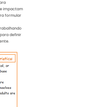
ara
que impactam
ra formular
trabalhando
ara definir
ente.