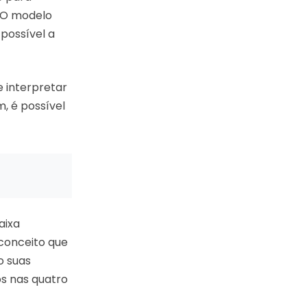
 O modelo
 possível a
e interpretar
m, é possível
aixa
conceito que
o suas
s nas quatro