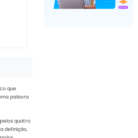
ico que
 uma palavra
pelos quatro
a definição,
mplos.