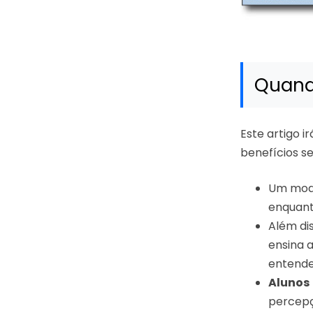
Quand
Este artigo i
benefícios s
Um mode
enquant
Além di
ensina a
entende
Alunos
percepç