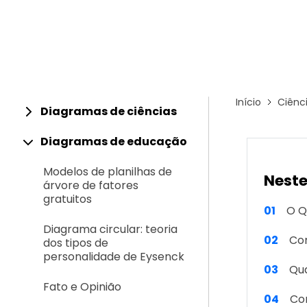
Conhecimentos
Centro de conhecimentos
Início
Ciênc
Diagramas de ciências
Diagramas de educação
Modelos de planilhas de
Neste
árvore de fatores
gratuitos
01
O Q
Diagrama circular: teoria
02
Co
dos tipos de
personalidade de Eysenck
03
Qua
Fato e Opinião
04
Co