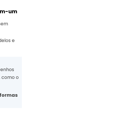
-em-um
 sem
elos e
senhos
, como o
aformas