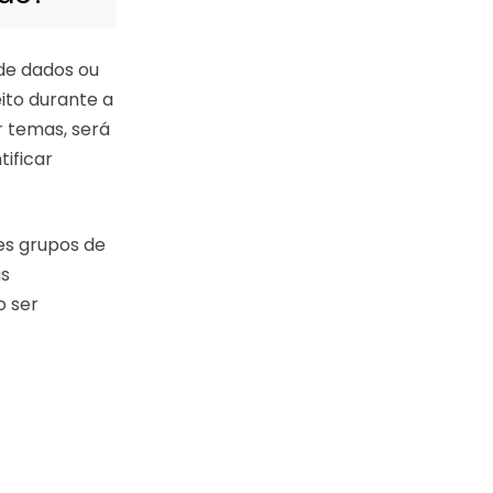
 de dados ou
ito durante a
r temas, será
tificar
es grupos de
as
 ser