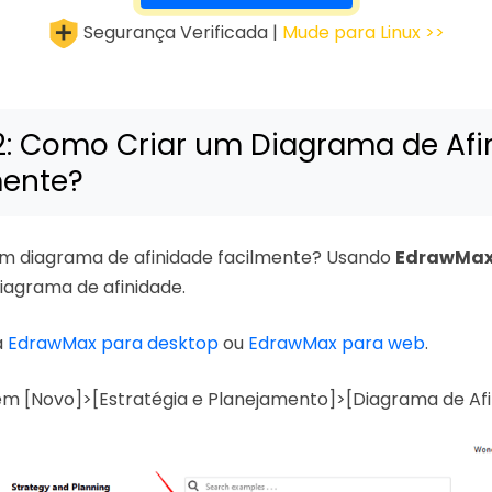
Segurança Verificada |
Mude para Linux >>
2: Como Criar um Diagrama de Afi
mente?
m diagrama de afinidade facilmente? Usando
EdrawMa
iagrama de afinidade.
a
EdrawMax para desktop
ou
EdrawMax para web
.
em [Novo]>[Estratégia e Planejamento]>[Diagrama de Afi