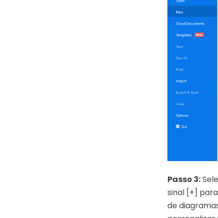
Passo 3:
Sel
sinal [+] pa
de diagramas