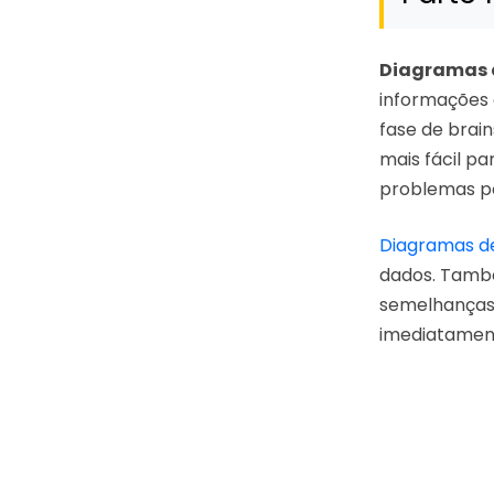
Diagramas 
informações 
fase de brai
mais fácil pa
problemas po
Diagramas de
dados. També
semelhanças 
imediatament