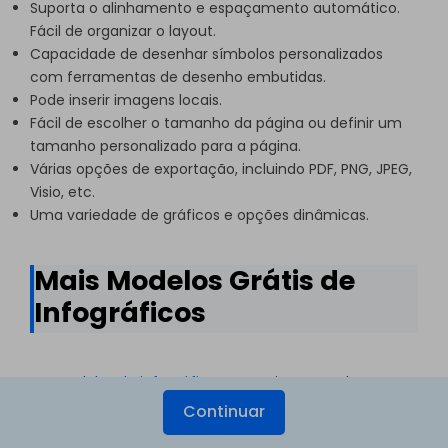
Suporta o alinhamento e espaçamento automático.
Fácil de organizar o layout.
Capacidade de desenhar símbolos personalizados
com ferramentas de desenho embutidas.
Pode inserir imagens locais.
Fácil de escolher o tamanho da página ou definir um
tamanho personalizado para a página.
Várias opções de exportação, incluindo PDF, PNG, JPEG,
Visio, etc.
Uma variedade de gráficos e opções dinâmicas.
Mais Modelos Grátis de
Infográficos
Os
modelos de infográficos
a seguir são totalmente
editáveis. Você pode usar qualquer um deles para
Continuar
começar e poupar seu tempo.