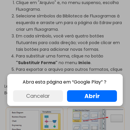
Clique em "Arquivo" e, no menu suspenso, escolha
Fluxograma.
Selecione símbolos da Biblioteca de Fluxogramas à
esquerda e arraste um para a página do Edraw para
criar um fluxograma.
Em cada símbolo, você verá quatro botões
flutuantes para cada direção; você pode clicar em
tais botões para adicionar novas formas.
Para substituir uma forma, clique no botão
"Substituir Forma"
no menu
Início
.
Para exportar o arquivo para outros formatos, clique
no botão
"Exportar e Enviar"
no menu
Arquivo
.
Abra esta página em “Google Play”？
Leia mais em
Como Você Pode Criar um Fluxograma
Básico
.
Abrir
Cancelar