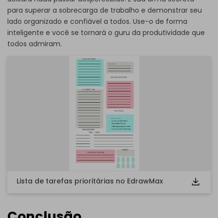
para superar a sobrecarga de trabalho e demonstrar seu
lado organizado e confiável a todos. Use-o de forma
Clique aqui para baixar e usar este modelo.
inteligente e você se tornará o guru da produtividade que
Lembre-se de que o arquivo
eddx
deve ser aberto no
todos admiram.
EdrawMax.
Se ainda não possui o EdrawMax, você pode baixá-lo
gratuitamente
EdrawMax
Este link direcionará
você ao
site oficial de download do EdrawMax.
Lista de tarefas prioritárias no EdrawMax
Conclusão