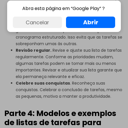
criar uma lista gerenciável que você possa
Abra esta página em “Google Play”？
completar diariamente.
Bloqueio de tempo.
Aloque blocos de tempo
Abrir
Cancelar
específicos para cada tarefa. A técnica de
gerenciamento de tempo auxilia na criação de um
cronograma estruturado. Isso evita que as tarefas se
sobreponham umas às outras.
Revisão regular.
Revise e ajuste sua lista de tarefas
regularmente. Conforme as prioridades mudam,
algumas tarefas podem se tornar mais ou menos
importantes. Revisar e atualizar sua lista garante que
ela permaneça relevante e eficaz.
Celebre suas conquistas
. Reconheça suas
conquistas. Celebrar a conclusão de tarefas, mesmo
as pequenas, motiva a manter a produtividade.
Parte 4: Modelos e exemplos
de listas de tarefas para