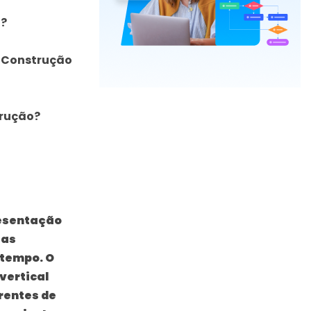
o?
 Construção
trução?
esentação
fas
 tempo. O
vertical
rentes de