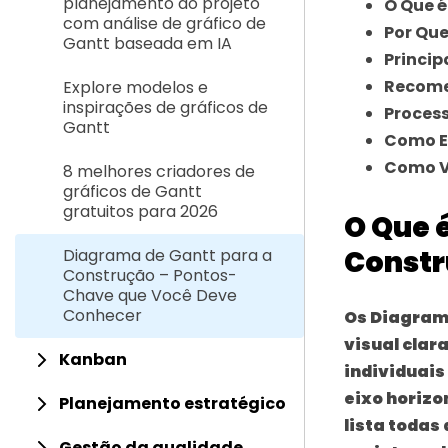
planejamento do projeto
O Que 
com análise de gráfico de
Por Qu
Gantt baseada em IA
Princip
Recome
Explore modelos e
inspirações de gráficos de
Process
Gantt
Como E
Como V
8 melhores criadores de
gráficos de Gantt
gratuitos para 2026
O Que 
Constr
Diagrama de Gantt para a
Construção – Pontos-
Chave que Você Deve
Conhecer
Os
Diagrama
visual clar
Kanban
individuai
eixo horizo
Planejamento estratégico
lista todas
Gestão da qualidade