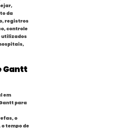
ejar,
to da
o, registros
o, controle
 utilizados
hospitais,
e Gantt
al em
Gantt para
efas, o
, o tempo de