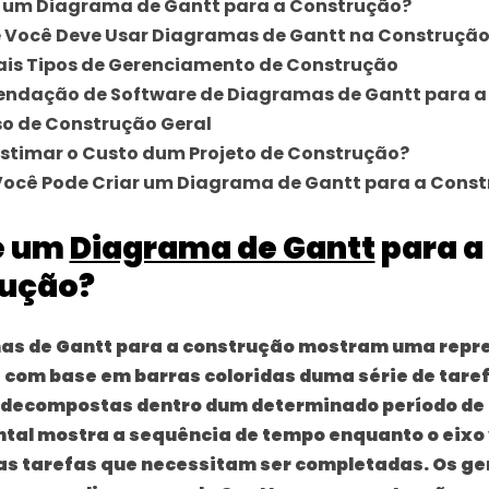
é um Diagrama de Gantt para a Construção?
e Você Deve Usar Diagramas de Gantt na Construçã
ais Tipos de Gerenciamento de Construção
ndação de Software de Diagramas de Gantt para a
o de Construção Geral
stimar o Custo dum Projeto de Construção?
ocê Pode Criar um Diagrama de Gantt para a Cons
é um
Diagrama de Gantt
para a
ução?
s de Gantt para a construção
mostram uma repr
a com base em barras coloridas duma série de tare
s decompostas dentro dum determinado período de
ntal mostra a sequência de tempo enquanto o eixo 
 as tarefas que necessitam ser completadas. Os ge