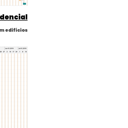
dencial
m edifícios