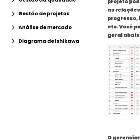
projeto pod
as relações
Gestão de projetos
progresso,
etc. Você p
Análise de mercado
geral abaix
Diagrama de Ishikawa
O
gerencia