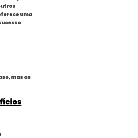
outros
oferece uma
 sucesso
aso, mas as
fícios
s