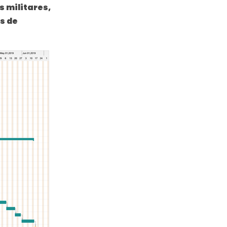
 militares,
s de