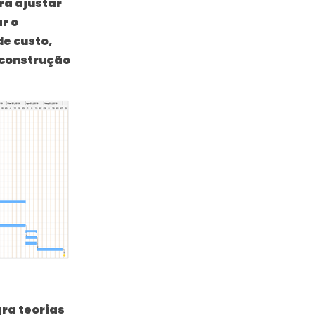
ra ajustar
r o
de custo,
 construção
gra teorias