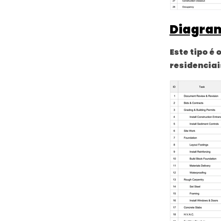
Diagram
Este tipo é
residenciai