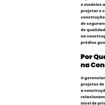
e modelos a
projetar e 
construção 
de seguranç
de qualidad
na construç
prédios gov
Por Qu
na Con
O gerenciam
projetos de
a construçã
relacioname
nível de pr