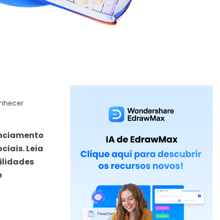
onhecer
enciamento
iais. Leia
ilidades
e