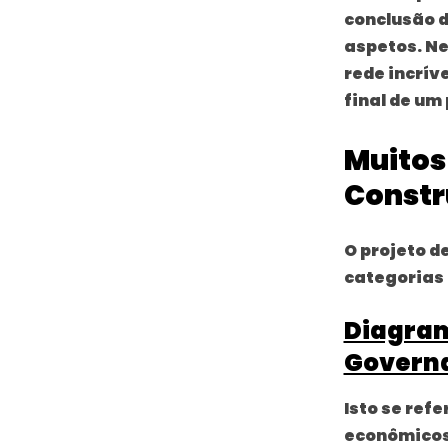
conclusão d
aspetos. N
rede incrív
final de um 
Muitos
Const
O projeto d
categorias
Diagram
Govern
Isto se ref
econômicos,