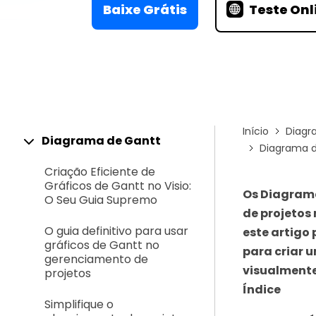
Conhecimentos
Baixe Grátis
Teste Onl
Centro de conhecimentos
Início
Diagr
Diagrama de Gantt
Diagrama d
Criação Eficiente de
Gráficos de Gantt no Visio:
Os Diagrama
O Seu Guia Supremo
de projetos
O guia definitivo para usar
este artigo
gráficos de Gantt no
para criar 
gerenciamento de
visualmente
projetos
Índice
Simplifique o