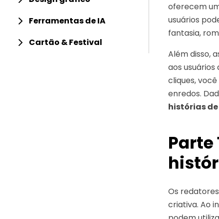
oferecem uma
usuários pod
Ferramentas de IA
fantasia, rom
Cartão & Festival
Além disso, 
aos usuários
cliques, voc
enredos. Dad
histórias de
Parte
histór
Os redatores 
criativa. Ao 
podem utiliza