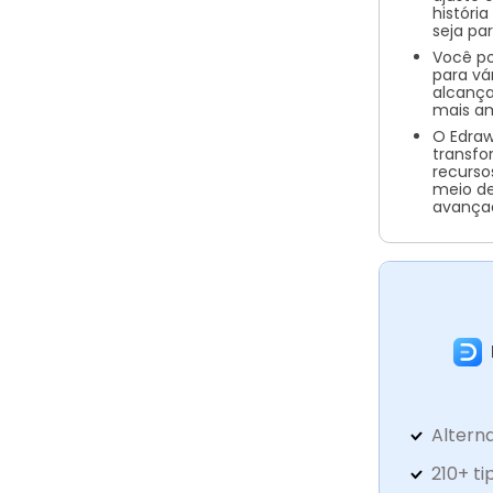
históri
seja par
Você po
para vá
alcança
mais am
O Edraw
transf
recursos
meio de
avança
Alterna
210+ t