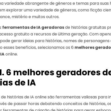
 variedade abrangente de gêneros e temas para suas hi
em explorar uma variedade de gêneros, como ficção cient
ance, mistério e muitos outros.
as
ferramentas de IA geradoras
de histórias gratuitas 
 acesso gratuito a recursos de última geração. Com apen
ê pode gerar ideias para histórias, nomes de personagens
o esses benefícios, selecionamos os 6
melhores gerado
 IA
online.
 1. 6 melhores geradores d
ias de IA
de histórias de IA online são ferramentas valiosas para i
invés de passar horas debatendo conceitos de histórias, o
r ferramentas de criação de histórias para gerar esboços