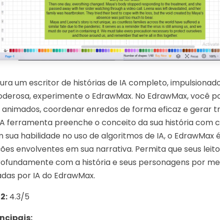
ura um escritor de histórias de IA completo, impulsiona
oderosa, experimente o EdrawMax. No EdrawMax, você po
animados, coordenar enredos de forma eficaz e gerar 
 A ferramenta preenche o conceito da sua história com c
m sua habilidade no uso de algoritmos de IA, o EdrawMax 
es envolventes em sua narrativa. Permita que seus leito
fundamente com a história e seus personagens por me
radas por IA do EdrawMax.
2:
4.3/5
ncipais: