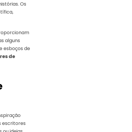
stórias. Os
ífica,
proporcionam
as alguns
 e esboços de
res de
e
nspiração
s escritores
 ou ideias