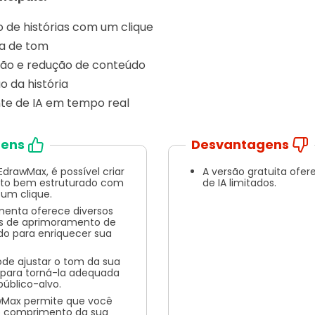
 de histórias com um clique
a de tom
ão e redução de conteúdo
 da história
nte de IA em tempo real
ens
Desvantagens
drawMax, é possível criar
A versão gratuita ofer
to bem estruturado com
de IA limitados.
um clique.
menta oferece diversos
s de aprimoramento de
o para enriquecer sua
de ajustar o tom da sua
a para torná-la adequada
público-alvo.
wMax permite que você
o comprimento da sua