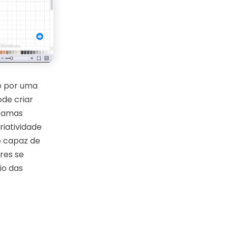
do por uma
de criar
tramas
riatividade
é capaz de
res se
io das