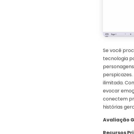
Se você proc
tecnologia p
personagens 
perspicazes.
ilimitada. Co
evocar emoçõ
conectem pro
histórias ge
Avaliação G
Recursos Pri