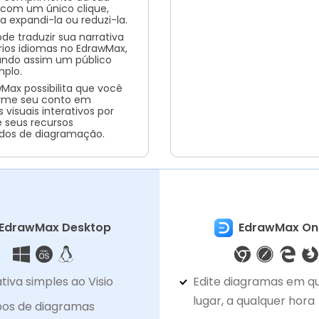
a com um único clique,
a expandi-la ou reduzi-la.
de traduzir sua narrativa
rios idiomas no EdrawMax,
ndo assim um público
plo.
Max possibilita que você
orme seu conto em
 visuais interativos por
 seus recursos
dos de diagramação.
EdrawMax Desktop
EdrawMax Onl
tiva simples ao Visio
Edite diagramas em q
lugar, a qualquer hora
ipos de diagramas