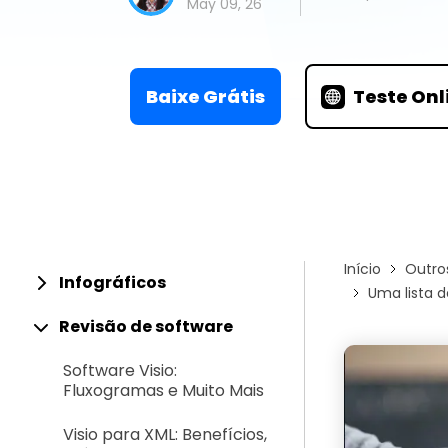
Conhecimentos
May 09, 26
Centro de conhecimentos
Baixe Grátis
Teste Onl
Início
Outro
Infográficos
Uma lista d
Revisão de software
Software Visio:
Fluxogramas e Muito Mais
Visio para XML: Benefícios,