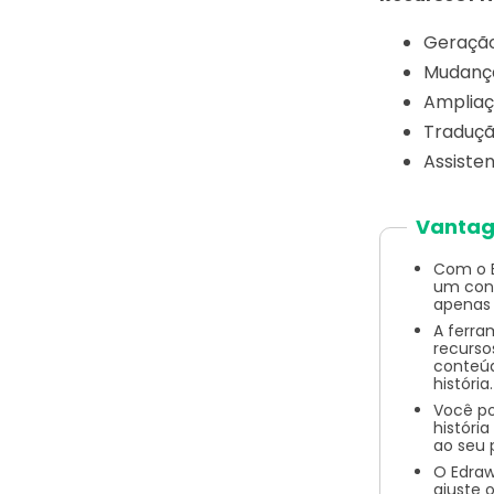
Geração
Mudanç
Ampliaç
Tradução
Assiste
Vantag
Com o E
um con
apenas 
A ferra
recurso
conteúd
história.
Você po
históri
ao seu 
O Edra
ajuste 