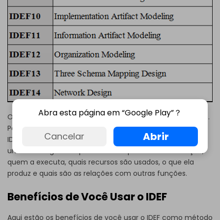
Abra esta página em “Google Play”？
O IDEF0 a IDEF4 são os métodos mais comumente usados.
Por exemplo, no caso da modelagem funcional, é usado o
Abrir
Cancelar
IDEF0 para modelar as funções de uma empresa, criando
um modelo gráfico que mostra o que controla a função,
quem a executa, quais recursos são usados, o que ela
produz e quais são as relações com outras funções.
Benefícios de Você Usar o IDEF
Aqui estão os benefícios de você usar o IDEF como método