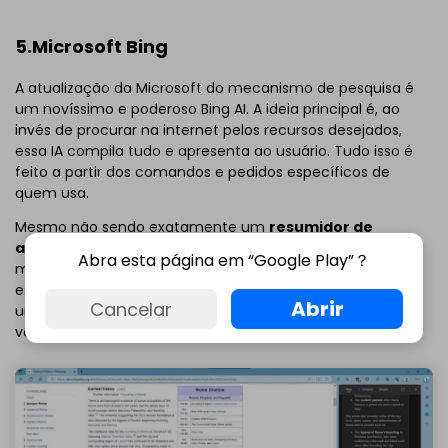
5.Microsoft Bing
A atualização da Microsoft do mecanismo de pesquisa é
um novíssimo e poderoso Bing AI. A ideia principal é, ao
invés de procurar na internet pelos recursos desejados,
essa IA compila tudo e apresenta ao usuário. Tudo isso é
feito a partir dos comandos e pedidos específicos de
quem usa.
Mesmo não sendo exatamente um
resumidor de
artigos
, você pode pediro ao Bing para pesquisar por
Abra esta página em “Google Play”？
materiais ou artigos específicos para fornecer conteúdo
específico. Ele até deixa de fora as fontes e citações. É
Abrir
Cancelar
uma forma fácil de extrair ideias ou conhecimento que
você precisa, de forma instantânea.