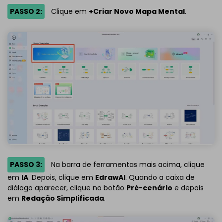
PASSO 2:
Clique em
+Criar Novo Mapa Mental
.
PASSO 3:
Na barra de ferramentas mais acima, clique
em
IA
. Depois, clique em
EdrawAI
. Quando a caixa de
diálogo aparecer, clique no botão
Pré-cenário
e depois
em
Redação Simplificada
.