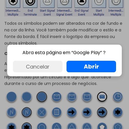
Todos os símbolos podem ser alterados na cor de fundo e
na cor da linha. Você também pode modificar o estilo e a
fonte da borda. É fácil inserir o logotipo da empresa ou
outros símbolos.
Abra esta página em “Google Play”？
Como Desenhar um Diagrama BPMN
As seguintes formas do BPMN são algumas formas de
Abrir
Cancelar
eventos do BPMN comumente usadas. Um evento é
representado por um círculo e é algo que "acontece"
durante o curso de um processo de negócios.