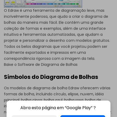
O Edraw é uma ferramenta de diagramação leve, mas
incrivelmente poderosa, que ajuda a criar o diagrama de
bolhas da maneira mais fácil. Ele contém uma grande
coleção de formas e exemplos, além de uma interface
intuitiva e ferramentas automatizadas, que ajudam a
projetar e personalizar o desenho com modelos gratuitos.
Todos os belos diagramas que você projetou podem ser
facilmente exportados e impressos em uma
correspondência rigorosa com a imagem da tela.
Baixe o Software de Diagrama de Bolhas
Símbolos do Diagrama de Bolhas
Os modelos de diagrama de bolha Edraw oferecem várias
formas de bolha, incluindo círculo, elipse, nuvem, idéia
principal, bolha cinza, bolha azul, bolha rosa, bolha de
iridescência, círculo de destaque, elipse de destaque,
Abra esta página em “Google Play”？
nuvem de destaque, idéia principal de destaque, conector.