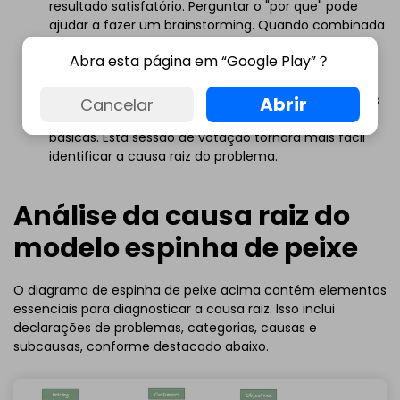
resultado satisfatório. Perguntar o "por que" pode
ajudar a fazer um brainstorming. Quando combinada
com as técnicas 5W e H, ou seja, (quando, o quê,
Abra esta página em “Google Play”？
quem, por que, onde e como), pode contribuir para
um resultado eficaz.
Finalmente, durante o trabalho em equipe, peça aos
Abrir
Cancelar
seus colegas de grupo que destaquem três causas
básicas. Esta sessão de votação tornará mais fácil
identificar a causa raiz do problema.
Análise da causa raiz do
modelo espinha de peixe
O diagrama de espinha de peixe acima contém elementos
essenciais para diagnosticar a causa raiz. Isso inclui
declarações de problemas, categorias, causas e
subcausas, conforme destacado abaixo.