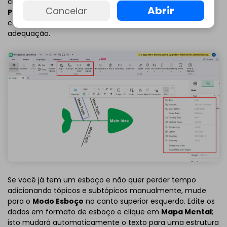
clicando com o botão direito do mouse no botão
Tópico
Abrir
Cancelar
Principal
na tela. Desta forma, você pode personalizar os
campos de causas e subcausas de acordo com a sua
adequação.
Se você já tem um esboço e não quer perder tempo
adicionando tópicos e subtópicos manualmente, mude
para o
Modo Esboço
no canto superior esquerdo. Edite os
dados em formato de esboço e clique em
Mapa Mental
;
isto mudará automaticamente o texto para uma estrutura