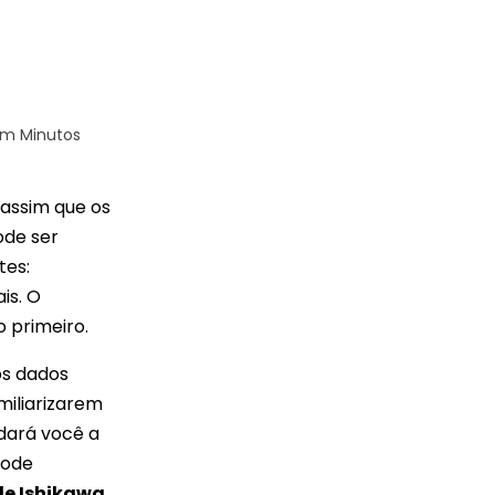
em Minutos
 assim que os
ode ser
tes:
is. O
 primeiro.
os dados
iliarizarem
udará você a
pode
de Ishikawa