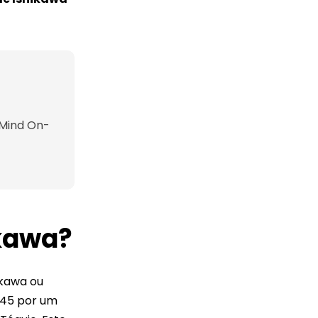
Mind On-
kawa?
kawa ou
1945 por um