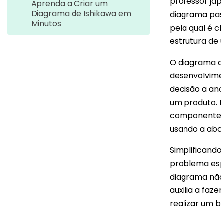
professor jap
Aprenda a Criar um
Diagrama de Ishikawa em
diagrama pas
Minutos
pela qual é
estrutura de
O diagrama d
desenvolvime
decisão a an
um produto. E
componentes.
usando a abo
Simplificando
problema esp
diagrama nã
auxilia a fa
realizar um b