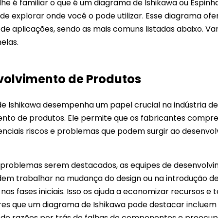
lhe é familiar o que é um diagrama de Ishikawa ou Espinha
 de explorar onde você o pode utilizar. Esse diagrama of
e aplicações, sendo as mais comuns listadas abaixo. Va
elas.
nvolvimento de Produtos
e Ishikawa desempenha um papel crucial na indústria de
nto de produtos. Ele permite que os fabricantes comp
Wondershare
enciais riscos e problemas que podem surgir ao desenvo
EdrawMind
 problemas serem destacados, as equipes de desenvolv
rramenta Rápida de
em trabalhar na mudança do design ou na introdução de
pas Mentais com IA.
nas fases iniciais. Isso os ajuda a economizar recursos e
Colaboração Online
ores que um diagrama de Ishikawa pode destacar incluem
Análise inteligente de
o de razões por trás de falhas de componentes e preocu