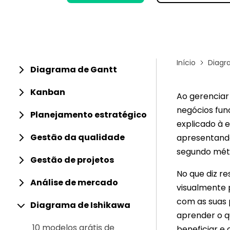
Conhecimentos
Centro de conhecimentos
Início
Diagr
Diagrama de Gantt
Kanban
Ao gerenciar 
negócios fun
Planejamento estratégico
explicado à 
Gestão da qualidade
apresentando
segundo mét
Gestão de projetos
No que diz r
Análise de mercado
visualmente 
com as suas 
Diagrama de Ishikawa
aprender o q
10 modelos grátis de
beneficiar e