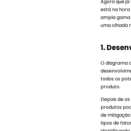
Agora que já 
está na hora
ampla gama d
uma olhada n
1. Dese
O diagrama d
desenvolvime
todos os pot
produto.
Depois de os
Fe
produtos pod
Ma
de mitigação 
・ 
tipos de fat
・ 
identificaçã