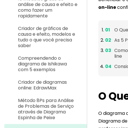
análise de causa e efeito e
on-line
confi
como fazer um
rapidamente
Criador de gráficos de
O Que
causa e efeito, modelos e
tudo o que você precisa
As 5 
saber
Como 
line
Compreendendo o
diagrama de Ishikawa
Consi
com 5 exemplos
Criador de diagramas
online: EdrawMax
O Que
Método 8Ps para Análise
de Problemas de Serviço
através de Diagrama
O diagrama 
Espinha de Peixe
Diagrama de C