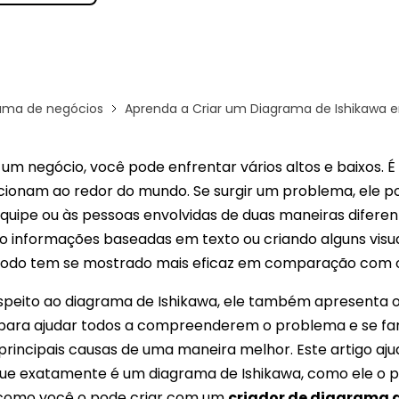
Ver todos os produtos
ama de negócios
Aprenda a Criar um Diagrama de Ishikawa 
um negócio, você pode enfrentar vários altos e baixos. É
cionam ao redor do mundo. Se surgir um problema, ele p
equipe ou às pessoas envolvidas de duas maneiras diferen
 informações baseadas em texto ou criando alguns visua
odo tem se mostrado mais eficaz em comparação com o
espeito ao diagrama de Ishikawa, ele também apresenta 
para ajudar todos a compreenderem o problema e se fam
principais causas de uma maneira melhor. Este artigo aj
ue exatamente é um diagrama de Ishikawa, como ele o 
 como você o pode criar com um
criador de diagrama 