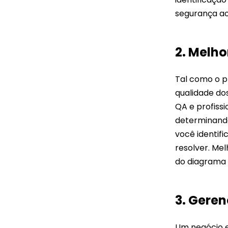
IA
segurança ao
・ 
va
・ 
em
2. Melho
Tal como o p
qualidade do
QA e profissi
determinando
você identifi
resolver. Me
do diagrama 
3. Gere
Um negócio e