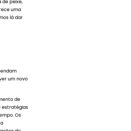
 de peixe,
erece uma
mos lá dar
reendam
lver um novo
imento de
 estratégias
 tempo. Os
 a
pações de