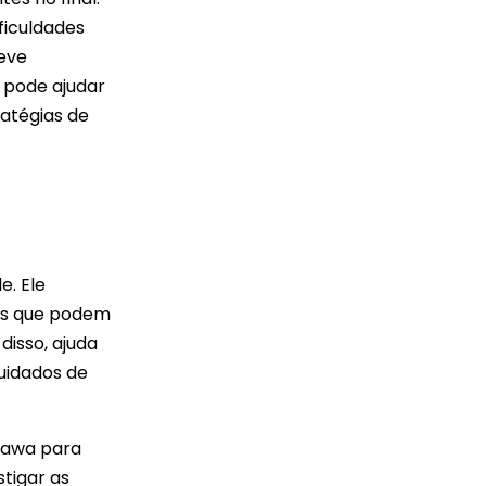
ficuldades
deve
a pode ajudar
atégias de
e. Ele
res que podem
disso, ajuda
uidados de
ikawa para
tigar as