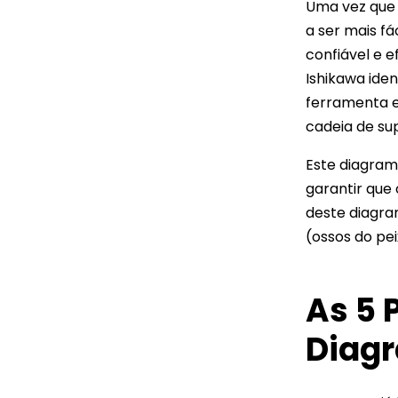
Uma vez que 
a ser mais fá
confiável e 
Ishikawa iden
ferramenta e
cadeia de su
Este diagram
garantir que 
deste diagra
(ossos do pei
As 5 
Diagr