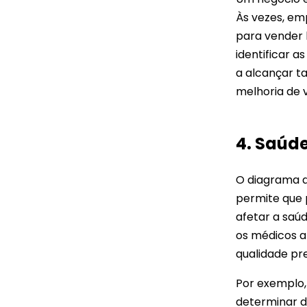
Às vezes, em
para vender b
identificar a
a alcançar t
melhoria de 
4. Saúd
O diagrama d
permite que 
afetar a saúd
os médicos a
qualidade pr
Por exemplo,
determinar d