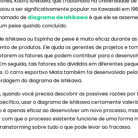
onês, Kaoru Ishikawa, que trabalhava na Universidade de 
sou a ser significativamente popular na Kawasaki em 196
 chamado de
diagrama de Ishikawa
é que ele se asseme
 um peixe quando concluído.
e Ishikawa ou Espinha de peixe é muito eficaz durante as
nto de produtos. Ele ajuda os gerentes de projetos e to
otarem os fatores que podem contribuir para o desenvo
m seguida, tais fatores são divididos em diferentes peq
 O carro esportivo Miata também foi desenvolvido pel
rdagem do diagrama de Ishikawa.
, quando você precisa descobrir as possíveis razões por
ecífico, usar o diagrama de Ishikawa certamente valerá 
o é apenas eficaz ao desenvolver um novo processo, m
zer com que o processo existente funcione de uma forma m
rainstorming sobre tudo o que pode levar ao fracasso.