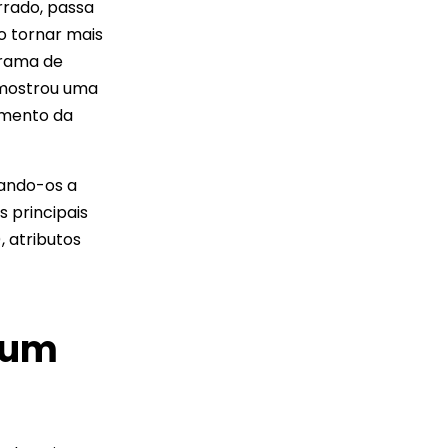
rrado, passa
o tornar mais
grama de
e mostrou uma
amento da
iando-os a
s principais
 atributos
e um