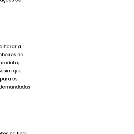
elhorar a
nheiros de
produto,
Assim que
 para os
is demandadas
es no final.