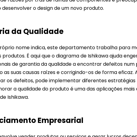
 desenvolver o design de um novo produto.
Modelos e layouts
riados
Mapas Mentais com IA
 um clique
ria da Qualidade
Compre Agora
róprio nome indica, este departamento trabalha para m
s produtos. É aqui que o diagrama de Ishikawa ajuda enge
onais de garantia da qualidade a encontrar defeitos num 
 as suas causas raízes e corrigindo-os de forma eficaz. 
car os defeitos, pode implementar diferentes estratégias
lhorar a qualidade do produto é uma das aplicações ma
de Ishikawa.
nciamento Empresarial
nvolve vender produtos ou serviços e gerar lucros decent