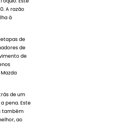
Tóquio. Este
0. A razão
lha à
 etapas de
madores de
lvimento de
uenos
a Mazda
 trás de um
a pena. Este
as também
elhor, ao