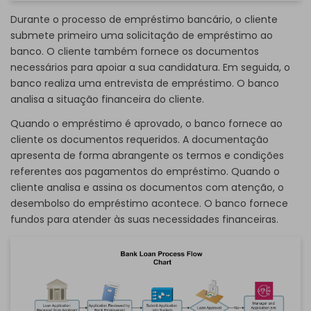
Durante o processo de empréstimo bancário, o cliente
submete primeiro uma solicitação de empréstimo ao
banco. O cliente também fornece os documentos
necessários para apoiar a sua candidatura. Em seguida, o
banco realiza uma entrevista de empréstimo. O banco
analisa a situação financeira do cliente.
Quando o empréstimo é aprovado, o banco fornece ao
cliente os documentos requeridos. A documentação
apresenta de forma abrangente os termos e condições
referentes aos pagamentos do empréstimo. Quando o
cliente analisa e assina os documentos com atenção, o
desembolso do empréstimo acontece. O banco fornece
fundos para atender às suas necessidades financeiras.
Clique para baixar e usar este modelo.
O arquivo
eddx
requer o uso do EdrawMax para ser
aberto.
Se você ainda não possui o
EdrawMax
, pode baixá-lo
gratuitamente
através do link abaixo.
Também é possível
testar gratuitamente o EdrawMax