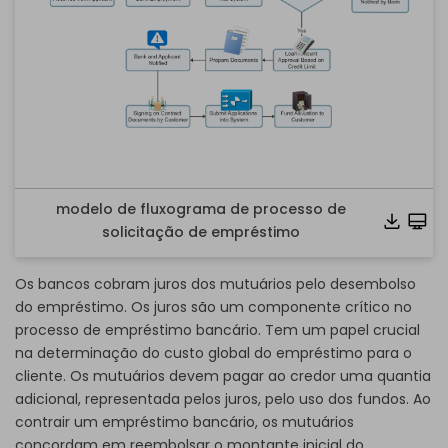
Online
clicando no
link abaixo.
modelo de fluxograma de processo de
EdrawMax
solicitação de empréstimo
para ser aberto.
Se você ainda não possui o
EdrawMax
Os bancos cobram juros dos mutuários pelo desembolso
, pode baixá-lo gratuitamente
do empréstimo. Os juros são um componente crítico no
processo de empréstimo bancário. Tem um papel crucial
através do link abaixo.
na determinação do custo global do empréstimo para o
Também é possível
cliente. Os mutuários devem pagar ao credor uma quantia
testar gratuitamente o EdrawMax Online
adicional, representada pelos juros, pelo uso dos fundos. Ao
clicando no
contrair um empréstimo bancário, os mutuários
concordam em reembolsar o montante inicial do