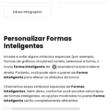
☁️ EdrawMind Online
Como criar diagramas de fiação?
Sign In
Preços
Precisa da versão online? Clique aqui
Mapa conceitual
IA de EdrawMind
Novidades
Novidades
Edraw Infographic
📱 EdrawMind Mobile
Últimas novidades e atualizações dos produtos.
Tempestade de ideias
✨ Ferramentas Online
Para EdrawMax >
Para EdrawMind >
Não quer usar o computador? Aqui está o aplicativo para iOS e Android!
search
Nano Banana Pro
Mapa mental de IA
Tomar notas
Gere diagramas com Nano Banana Pro no
EdrawProj
Especificações técnicas
NOVO
EdrawMax.
✨ Ferramentas Online
Personalizar Formas
Requisitos e funcionalidades
Software de gráfico de Gantt
Explorar todos os diagramas >>
Diagrama de ishikawa IA
Sobre EdrawMax >
Sobre EdrawMind >
Inteligentes
Perguntas frequentes
Explorar IA de EdrawMind >>
Respostas rápidas mais comuns
Arraste e solte alguns símbolos especiais (por exemplo,
Sobre EdrawMax >
Sobre EdrawMind >
Formas de gráficos circulares) na tela, selecione a forma, o
ícone
forma inteligente
de
acenderá na barra lateral
direita. Portanto, você pode abrir o painel de
Forma
Inteligente
para alterar os atributos da forma.
Chamamos esses símbolos especiais de
Formas
Inteligentes
. Além disso, conforme você escolhe vários tipos
de formas inteligentes, as opções mostradas no painel
Forma
inteligente
serão completamente diferentes