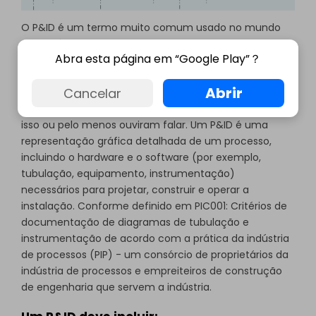
O P&ID é um termo muito comum usado no mundo
das indústrias de processos. Um engenheiro de
Abra esta página em “Google Play”？
processo em uma fábrica precisa criar e/ou modificar
o P&ID já existente para as modificações da fábrica.
Abrir
Cancelar
Todos os alunos de engenharia química e de
engenharias relacionadas também aprenderam sobre
isso ou pelo menos ouviram falar. Um P&ID é uma
representação gráfica detalhada de um processo,
incluindo o hardware e o software (por exemplo,
tubulação, equipamento, instrumentação)
necessários para projetar, construir e operar a
instalação. Conforme definido em PIC001: Critérios de
documentação de diagramas de tubulação e
instrumentação de acordo com a prática da indústria
de processos (PIP) - um consórcio de proprietários da
indústria de processos e empreiteiros de construção
de engenharia que servem a indústria.