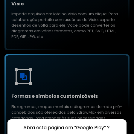
Visio
Importe arquivos em lote no Visio com um clique. Para
colaboração perfeita com usuários do Visio, exporte
desenhos de volta para ele. Você pode converter os
diagramas em vários formatos, como PPT, SVG, HTML,
PDF, GIF, JPG, etc.
Formas e símbolos customizáveis
Fluxogramas, mapas mentais e diagramas de rede pré-
concebidos são oferecidos pelo EdrawMax em diversas
categorias. Para atender às suas necessidades
exclusivas, insira e personalize com facilidade.
Abra esta página em “Google Play”？
Abra esta página em “Google Play”？