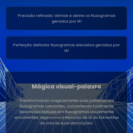
Precisão refinada: otimize e alinhe os fluxogramas
gerados por IA!
Perfeição definida: fluxogramas elevados gerados por
IA!
Mágica visual-palavra
Transformando magicamente suas palavras em
fluxogramas cativantes, convertendo facilmente
descrições textuais em fluxogramas visualmente
envolventes, veja como o Recurso de IA do EdrawMax
dá vida às suas descrições.