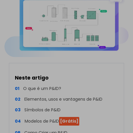
Neste artigo
01
O que é um P&ID?
02
Elementos, usos e vantagens de P&ID
03
Símbolos de P&ID
04
Modelos de P&ID
[Grátis]
05
Como Criar um P&ID