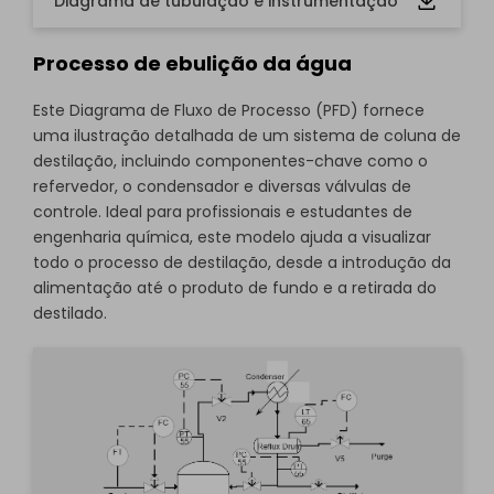
Diagrama de tubulação e instrumentação
Processo de ebulição da água
Este Diagrama de Fluxo de Processo (PFD) fornece
uma ilustração detalhada de um sistema de coluna de
destilação, incluindo componentes-chave como o
refervedor, o condensador e diversas válvulas de
controle. Ideal para profissionais e estudantes de
engenharia química, este modelo ajuda a visualizar
todo o processo de destilação, desde a introdução da
alimentação até o produto de fundo e a retirada do
destilado.
Clique para usar e editar este modelo online grátis.
Se você ainda não o tem, pode baixá-lo
grátis
em
abaixo.