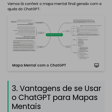
Vamos lá conferir o mapa mental final gerado com a
ajuda do ChatGPT:
Mapa Mental com o ChatGPT
Clique para baixar e usar este modelo.
O arquivo
emmx
deve ser aberto no EdrawMind.
Se você ainda não tem o EdrawMind, então, pode
baixar o
EdrawMind
gratuitamente
abaixo.
3. Vantagens de se Usar
Você também pode experimentar o
EdrawMind
o ChatGPT para Mapas
Online
gratuitamente
abaixo.
Mentais