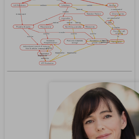
Clique para baixar e utilizar este template.
*O
emmx
arquivo precisa ser aberto no EdrawMind.
Se você ainda não tem o EdrawMind, baixe
EdrawMind
livre de
abaixo.
Você também pode tentar
EdrawMind
Online
gratuitamente de
abaixo.