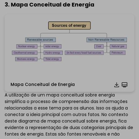
3. Mapa Conceitual de Energia
Mapa Conceitual de Energia
Clique para baixar e utilizar este template.
A utilização de um mapa conceitual sobre energia
*O
emmx
arquivo precisa ser aberto no EdrawMind.
simplifica o processo de compreensão das informações
Se você ainda não tem o EdrawMind, baixe
EdrawMind
relacionadas a esse tema para os alunos. Isso os ajuda a
livre de
abaixo.
conectar a ideia principal com outros fatos. No contexto
Você também pode tentar
EdrawMind
deste diagrama de mapa conceitual sobre energia, fica
Online
gratuitamente de
abaixo.
evidente a representação de duas categorias principais de
fontes de energia. Estas são fontes renováveis ​​e não