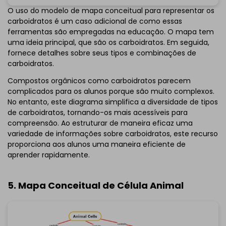
Clique para baixar e utilizar este template.
O uso do modelo de mapa conceitual para representar os
*O
emmx
arquivo precisa ser aberto no EdrawMind.
carboidratos é um caso adicional de como essas
Se você ainda não tem o EdrawMind, baixe
EdrawMind
ferramentas são empregadas na educação. O mapa tem
livre de
abaixo.
uma ideia principal, que são os carboidratos. Em seguida,
Você também pode tentar
EdrawMind
fornece detalhes sobre seus tipos e combinações de
Online
gratuitamente de
abaixo.
carboidratos.
Compostos orgânicos como carboidratos parecem
complicados para os alunos porque são muito complexos.
No entanto, este diagrama simplifica a diversidade de tipos
de carboidratos, tornando-os mais acessíveis para
compreensão. Ao estruturar de maneira eficaz uma
variedade de informações sobre carboidratos, este recurso
proporciona aos alunos uma maneira eficiente de
aprender rapidamente.
5. Mapa Conceitual de Célula Animal