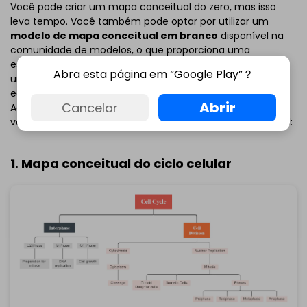
Você pode criar um mapa conceitual do zero, mas isso
leva tempo. Você também pode optar por utilizar um
modelo de mapa conceitual em branco
disponível na
comunidade de modelos, o que proporciona uma
estrutura inicial para a criação do seu mapa conceitual. É
Abra esta página em “Google Play”？
uma abordagem mais eficiente e fácil de usar, pois
economiza muito tempo na estruturação de suas ideias.
Abrir
Cancelar
Aqui estão vários exemplos de mapas conceituais que
você pode encontrar na galeria de modelos do EdrawMind:
1. Mapa conceitual do ciclo celular