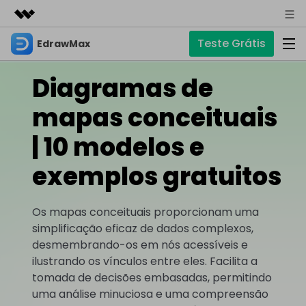
Teste Grátis
EdrawMax
Produtos em destaque
Criatividade digital com IA generativa
Diagramas de
Negócios
Produtos
Utilitários
Visão geral
mapas conceituais
Sobre nós
EdrawMax
Soluções
Soluções
Software completo de diagramas
| 10 modelos e
Para diagramas
Sala de imprensa
IA
exemplos gratuitos
Fluxograma
Hot
Loja
IA de EdrawMax
☁️ EdrawMax Online
Recursos
Planta Baixa
Novo
✨ Ferramentas Online
Precisa da versão online? Clique aqui
Os mapas conceituais proporcionam uma
Suporte
Blog
Diagrama P&ID
simplificação eficaz de dados complexos,
Diagrama de IA
Hot
EdrawMind
Suporte
desmembrando-os em nós acessíveis e
Diagrama UML
Mapas mentais e brainstorming
Artigos
Outras Ferramentas
ilustrando os vínculos entre eles. Facilita a
Guia
Artigos sobre diagramas
Para mapas mentais
tomada de decisões embasadas, permitindo
Chat com IA
Novo
EdrawMax
EdrawMind
Descubra como aproveitar nossas ferramentas.
uma análise minuciosa e uma compreensão
Tendências
Mapa mental
Para EdrawMax >
Para EdrawMind >