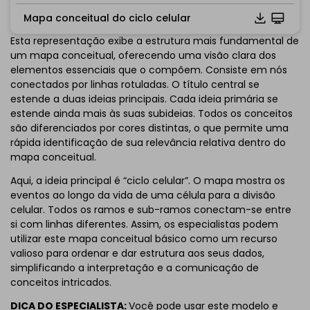
Mapa conceitual do ciclo celular
Clique para baixar e utilizar este template.
Esta representação exibe a estrutura mais fundamental de
*O
emmx
arquivo precisa ser aberto no EdrawMind.
um mapa conceitual, oferecendo uma visão clara dos
Se você ainda não tem o EdrawMind, baixe
EdrawMind
elementos essenciais que o compõem. Consiste em nós
livre de
abaixo.
conectados por linhas rotuladas. O título central se
Você também pode tentar
EdrawMind
estende a duas ideias principais. Cada ideia primária se
Online
gratuitamente de
abaixo.
estende ainda mais às suas subideias. Todos os conceitos
são diferenciados por cores distintas, o que permite uma
rápida identificação de sua relevância relativa dentro do
mapa conceitual.
Aqui, a ideia principal é “ciclo celular”. O mapa mostra os
eventos ao longo da vida de uma célula para a divisão
celular. Todos os ramos e sub-ramos conectam-se entre
si com linhas diferentes. Assim, os especialistas podem
utilizar este mapa conceitual básico como um recurso
valioso para ordenar e dar estrutura aos seus dados,
simplificando a interpretação e a comunicação de
conceitos intricados.
DICA DO ESPECIALISTA:
Você pode usar este modelo e