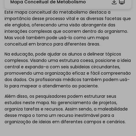
Mapa Conceitual de Metabolismo
Este mapa conceitual do metabolismo destaca a
Clique para baixar e utilizar este template.
importância desse processo vital e as diversas facetas que
*O
emmx
arquivo precisa ser aberto no EdrawMind.
ele engloba, oferecendo uma visão abrangente das
Se você ainda não tem o EdrawMind, baixe
EdrawMind
interações complexas que ocorrem dentro do organismo.
livre de
abaixo.
Mas você também pode usá-lo como um mapa
Você também pode tentar
EdrawMind
conceitual em branco para diferentes áreas.
Online
gratuitamente de
abaixo.
Na educação, pode ajudar os alunos a delinear tópicos
complexos. Visando uma estrutura coesa, posicione a ideia
central e expanda-a com seis subideias circundantes,
promovendo uma organização eficaz e fácil compreensão
dos dados. Os profissionais médicos também podem usá-
lo para mapear o atendimento ao paciente.
Além disso, os pesquisadores podem estruturar seus
estudos neste mapa. No gerenciamento de projetos,
organiza tarefas e recursos. Assim sendo, a maleabilidade
desse mapa o torna um recurso inestimável para a
organização de ideias em diferentes campos e cenários.