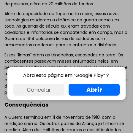
de pessoas, além de 20 milhões de feridos.
Além de capacidade de fogo muito maior, essas novas
tecnologias mudaram a dinâmica da guerra como um
todo. As guerras do século XIX eram travadas com
cavalarias e infantarias se combatendo em campo, mas a
Guerra de 1914 colocava linhas de soldados com
armamentos modernos para se enfrentar à distância.
Essas “linhas” eram as trincheiras, escavadas na terra. Os
combatentes passavam meses enfurnados nelas, em
péssimas condições sanitárias e expostos às intempéries e
a pilhas de cadáveres. Como resultado, eram as doenças
Abra esta página em “Google Play”？
contagiosas e as gangrenas se somavam a outros flagelos
da guerra. Muitas trincheiras deixaram marcas
Abrir
Cancelar
permanentes no território europeu até hoje.
Consequências
A Guerra terminou em 11 de novembro de 1918, com a
rendição alemã. Os outros países da Aliança já tinham se
rendido. Além dos milhões de mortos e das dificuldades