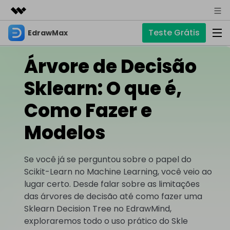
Teste Grátis
EdrawMax
Produtos em destaque
Criatividade digital com IA generativa
Árvore de Decisão
Negócios
Produtos
Utilitários
Visão geral
Sklearn: O que é,
Sobre nós
EdrawMax
Soluções
Soluções
Software completo de diagramas
Como Fazer e
Para diagramas
Sala de imprensa
IA
Modelos
Fluxograma
Hot
Loja
IA de EdrawMax
☁️ EdrawMax Online
Recursos
Planta Baixa
Novo
✨ Ferramentas Online
Precisa da versão online? Clique aqui
Se você já se perguntou sobre o papel do
Suporte
Blog
Diagrama P&ID
Scikit-Learn no Machine Learning, você veio ao
Diagrama de IA
Hot
EdrawMind
Suporte
lugar certo. Desde falar sobre as limitações
Diagrama UML
Mapas mentais e brainstorming
Artigos
Outras Ferramentas
das árvores de decisão até como fazer uma
Guia
Artigos sobre diagramas
Para mapas mentais
Sklearn Decision Tree no EdrawMind,
Chat com IA
Novo
EdrawMax
EdrawMind
Descubra como aproveitar nossas ferramentas.
exploraremos todo o uso prático do Skle
Tendências
Mapa mental
Para EdrawMax >
Para EdrawMind >