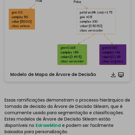
Modelo de Mapa de Árvore de Decisão
Essas ramificações demonstram o processo hierárquico de
Clique para baixar e usar este modelo.
tomada de decisão da Árvore de Decisão Sklearn, que é
*O arquivo
emmx
precisa ser aberto no EdrawMind.
comumente usado para segmentação e classificações.
Se você ainda não tem o EdrawMind, baixe o
EdrawMind
Estes modelos de Árvore de Decisão Sklearn estão
gratuitamente
abaixo.
disponíveis no
EdrawMind
e podem ser facilmente
Você também pode tentar o
EdrawMind Online
baixados para personalização.