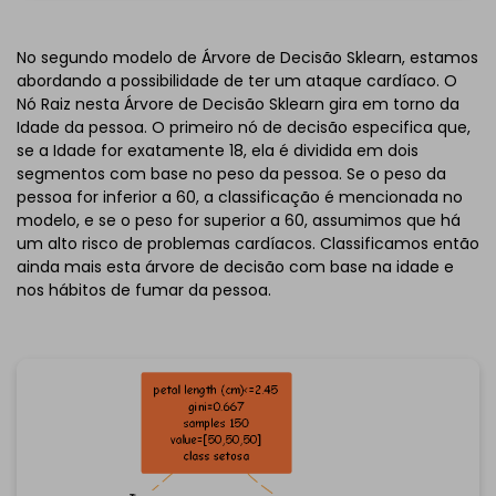
Clique para baixar e usar este modelo.
*O arquivo
emmx
precisa ser aberto no EdrawMind.
No segundo modelo de Árvore de Decisão Sklearn, estamos
Se você ainda não tem o EdrawMind, baixe o
EdrawMind
abordando a possibilidade de ter um ataque cardíaco. O
gratuitamente
abaixo.
Nó Raiz nesta Árvore de Decisão Sklearn gira em torno da
Você também pode tentar o
EdrawMind Online
Idade da pessoa. O primeiro nó de decisão especifica que,
gratuitamente
abaixo.
se a Idade for exatamente 18, ela é dividida em dois
segmentos com base no peso da pessoa. Se o peso da
pessoa for inferior a 60, a classificação é mencionada no
modelo, e se o peso for superior a 60, assumimos que há
um alto risco de problemas cardíacos. Classificamos então
ainda mais esta árvore de decisão com base na idade e
nos hábitos de fumar da pessoa.