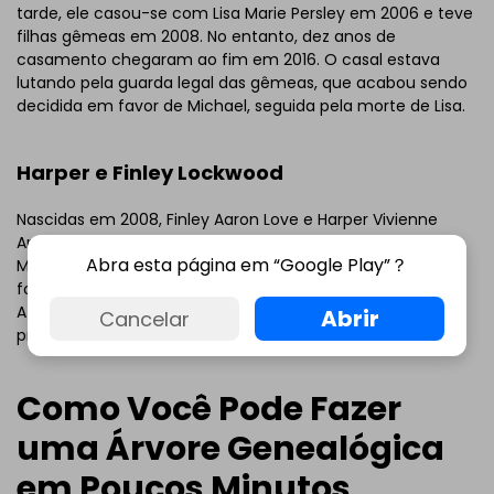
tarde, ele casou-se com Lisa Marie Persley em 2006 e teve
filhas gêmeas em 2008. No entanto, dez anos de
casamento chegaram ao fim em 2016. O casal estava
lutando pela guarda legal das gêmeas, que acabou sendo
decidida em favor de Michael, seguida pela morte de Lisa.
Harper e Finley Lockwood
Nascidas em 2008, Finley Aaron Love e Harper Vivienne
Anne Lockwood são as filhas gêmeas de Lisa Marie e
Abra esta página em “Google Play”？
Michael Lockwood. Após o divórcio do casal, as duas filhas
foram colocadas sob a custódia da avó, Priscilla.
Atualmente, elas e Riley Keough são as beneficiárias da
Abrir
Cancelar
propriedade de Lisa Marie.
Como Você Pode Fazer
uma Árvore Genealógica
em Poucos Minutos