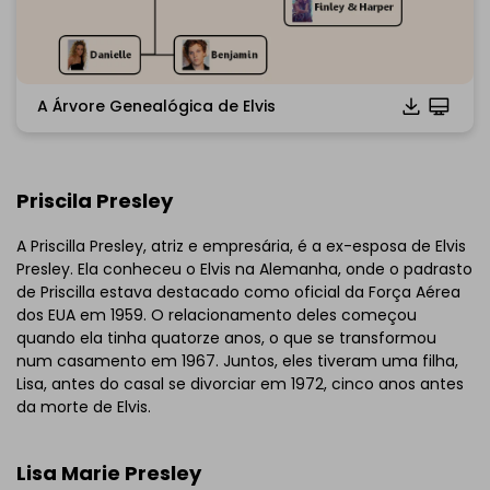
A Árvore Genealógica de Elvis
Priscila Presley
Clique para baixar e usar este modelo.
*O arquivo
emmx
necessita ser aberto no EdrawMind.
A Priscilla Presley, atriz e empresária, é a ex-esposa de Elvis
Se você ainda não tem o EdrawMind, baixe o
EdrawMind
Presley. Ela conheceu o Elvis na Alemanha, onde o padrasto
de graça
abaixo.
de Priscilla estava destacado como oficial da Força Aérea
Você também pode experimentar o
EdrawMind Online
dos EUA em 1959. O relacionamento deles começou
de graça
abaixo.
quando ela tinha quatorze anos, o que se transformou
num casamento em 1967. Juntos, eles tiveram uma filha,
Lisa, antes do casal se divorciar em 1972, cinco anos antes
da morte de Elvis.
Lisa Marie Presley