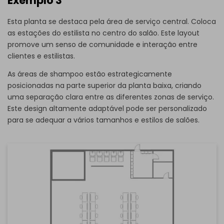
Exemplo 3
Esta planta se destaca pela área de serviço central. Coloca
as estações do estilista no centro do salão. Este layout
promove um senso de comunidade e interação entre
clientes e estilistas.
As áreas de shampoo estão estrategicamente
posicionadas na parte superior da planta baixa, criando
uma separação clara entre as diferentes zonas de serviço.
Este design altamente adaptável pode ser personalizado
para se adequar a vários tamanhos e estilos de salões.
Clique para baixar e usar este modelo.
Embora o arquivo
eddx
necessite ser aberto no
EdrawMax,
se você ainda não tem o EdrawMax, você pode baixar o
EdrawMax
de graça
abaixo.
Você também pode experimentar o
EdrawMax Online
de
graça
abaixo.