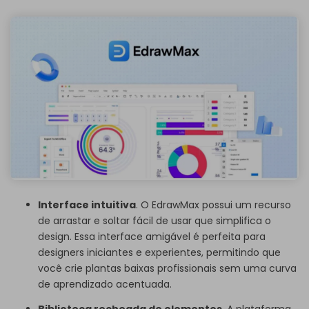
Embora o arquivo
eddx
necessite ser aberto no
EdrawMax,
se você ainda não tem o EdrawMax, você pode baixar o
EdrawMax
de graça
abaixo.
Você também pode experimentar o
EdrawMax Online
de
graça
abaixo.
Interface intuitiva
. O EdrawMax possui um recurso
de arrastar e soltar fácil de usar que simplifica o
design. Essa interface amigável é perfeita para
designers iniciantes e experientes, permitindo que
você crie plantas baixas profissionais sem uma curva
de aprendizado acentuada.
Biblioteca recheada de elementos
. A plataforma