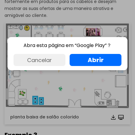
fortemente em produtos para os cabelos e desejam
se você ainda não tem o EdrawMax, você pode baixar o
mostrar as suas ofertas de uma maneira atrativa e
EdrawMax
de graça
abaixo.
amigável ao cliente.
Você também pode experimentar o
EdrawMax Online
de
graça
abaixo.
Abra esta página em “Google Play”？
Abrir
Cancelar
planta baixa de salão colorido