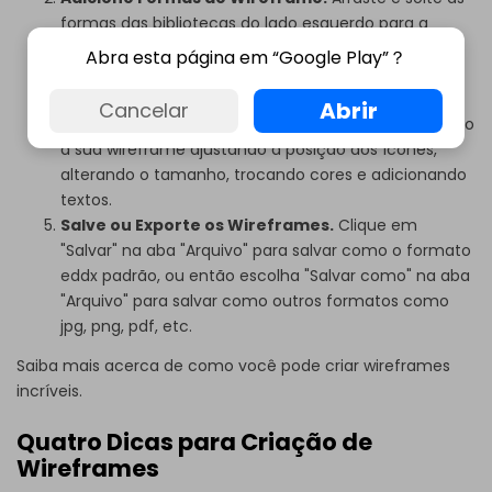
formas das bibliotecas do lado esquerdo para a
página de desenho.
Abra esta página em “Google Play”？
Adicione o Conteúdo do Wireframe.
Clique duas
vezes numa forma para inserir o texto.
Abrir
Cancelar
Esquema e Design.
Você pode continuar projetando
a sua wireframe ajustando a posição dos ícones,
alterando o tamanho, trocando cores e adicionando
textos.
Salve ou Exporte os Wireframes.
Clique em
"Salvar" na aba "Arquivo" para salvar como o formato
eddx padrão, ou então escolha "Salvar como" na aba
"Arquivo" para salvar como outros formatos como
jpg, png, pdf, etc.
Saiba mais acerca de
como você pode criar wireframes
incríveis.
Quatro Dicas para Criação de
Wireframes