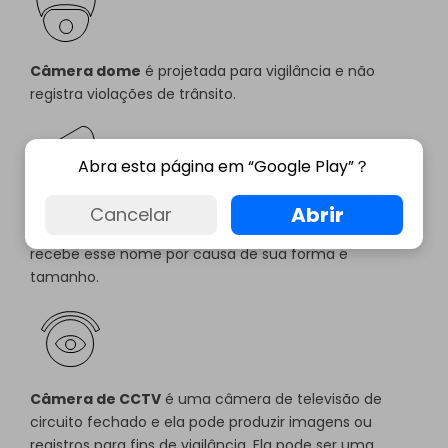
Câmera dome
é projetada para vigilância e não
registra violações de trânsito.
Abra esta página em “Google Play”？
Câmera bullet
é um tipo de câmera de vídeo usada
Abrir
Cancelar
frequentemente em sistemas de vigilância, que
recebe esse nome por causa de sua forma e
tamanho.
Câmera de CCTV
é uma câmera de televisão de
circuito fechado e ela pode produzir imagens ou
registros para fins de vigilância. Ela pode ser uma