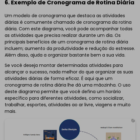
6. Exemplo de Cronograma de Rotina Diária
Clique para baixar e usar este modelo.
*O arquivo
emmx
necessita ser aberto no EdrawMind.
Um modelo de cronograma que destaca as atividades
Se você ainda não tem o EdrawMind, então, baixe o
diárias é comumente chamado de cronograma da rotina
EdrawMind
gratuitamente
abaixo.
diária. Com este diagrama, você pode acompanhar todas
Você também pode experimentar o
EdrawMind Online
as atividades que precisa realizar durante um dia. Os
gratuitamente
abaixo.
principais benefícios de um cronograma de rotina diária
incluem; aumento da produtividade e redução do estresse.
Além disso, ajuda a organizar bastante bem a sua vida.
Se você deseja montar determinadas atividades para
alcançar o sucesso, nada melhor do que organizar as suas
atividades diárias de forma eficaz. É aqui que um
cronograma de rotina diária lhe dá uma mãozinha. O uso
deste diagrama permite que você defina um horário
específico para diferentes atividades, como socializar,
trabalhar, esportes, atividades ao ar livre, viagens e muito
mais.