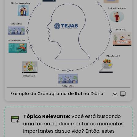
Exemplo de Cronograma de Rotina Diária
Tópico Relevante:
Você está buscando
uma forma de documentar os momentos
Clique para baixar e usar este modelo.
importantes da sua vida? Então, estes
*O arquivo
emmx
necessita ser aberto no EdrawMind.