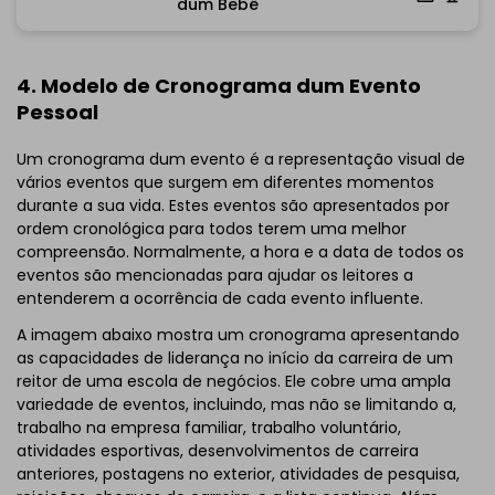
dum Bebê
Clique para baixar e usar este modelo.
*O arquivo
emmx
necessita ser aberto no EdrawMind.
Se você ainda não tem o EdrawMind, então, baixe o
4. Modelo de Cronograma dum Evento
EdrawMind
gratuitamente
abaixo.
Pessoal
Você também pode experimentar o
EdrawMind Online
gratuitamente
abaixo.
Um cronograma dum evento é a representação visual de
vários eventos que surgem em diferentes momentos
durante a sua vida. Estes eventos são apresentados por
ordem cronológica para todos terem uma melhor
compreensão. Normalmente, a hora e a data de todos os
eventos são mencionadas para ajudar os leitores a
entenderem a ocorrência de cada evento influente.
A imagem abaixo mostra um cronograma apresentando
as capacidades de liderança no início da carreira de um
reitor de uma escola de negócios. Ele cobre uma ampla
variedade de eventos, incluindo, mas não se limitando a,
trabalho na empresa familiar, trabalho voluntário,
atividades esportivas, desenvolvimentos de carreira
anteriores, postagens no exterior, atividades de pesquisa,