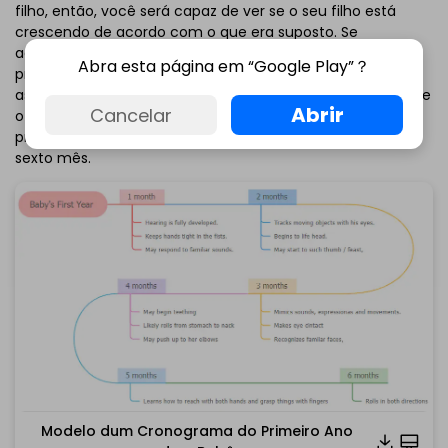
filho, então, você será capaz de ver se o seu filho está
crescendo de acordo com o que era suposto. Se
acontecer algo fora do normal, você pode consultar um
Abra esta página em “Google Play”？
profissional de saúde imediatamente para obter
assistência médica. O cronograma abaixo lista tudo, desde
Abrir
Cancelar
o desenvolvimento de capacidades básicas durante o
primeiro mês até rolar em ambas as direções durante o
sexto mês.
Modelo dum Cronograma do Primeiro Ano