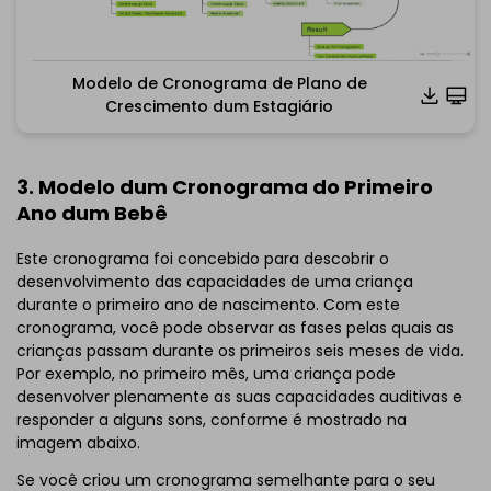
Modelo de Cronograma de Plano de
Crescimento dum Estagiário
Clique para baixar e usar este modelo.
*O arquivo
emmx
necessita ser aberto no EdrawMind.
Se você ainda não tem o EdrawMind, então, baixe o
3. Modelo dum Cronograma do Primeiro
EdrawMind
gratuitamente
abaixo.
Ano dum Bebê
Você também pode experimentar o
EdrawMind Online
gratuitamente
abaixo.
Este cronograma foi concebido para descobrir o
desenvolvimento das capacidades de uma criança
durante o primeiro ano de nascimento. Com este
cronograma, você pode observar as fases pelas quais as
crianças passam durante os primeiros seis meses de vida.
Por exemplo, no primeiro mês, uma criança pode
desenvolver plenamente as suas capacidades auditivas e
responder a alguns sons, conforme é mostrado na
imagem abaixo.
Se você criou um cronograma semelhante para o seu