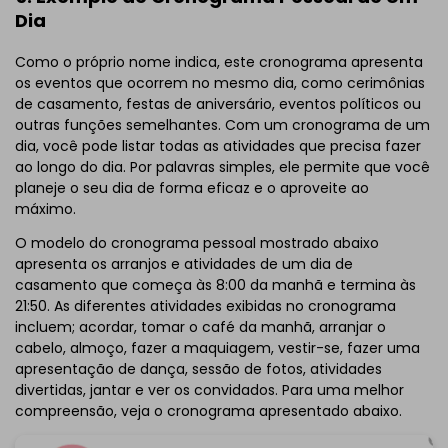
Se você ainda não tem o EdrawMind, então, baixe o
Dia
EdrawMind
gratuitamente
abaixo.
Você também pode experimentar o
EdrawMind Online
Como o próprio nome indica, este cronograma apresenta
gratuitamente
abaixo.
os eventos que ocorrem no mesmo dia, como cerimônias
de casamento, festas de aniversário, eventos políticos ou
outras funções semelhantes. Com um cronograma de um
dia, você pode listar todas as atividades que precisa fazer
ao longo do dia. Por palavras simples, ele permite que você
planeje o seu dia de forma eficaz e o aproveite ao
máximo.
O modelo do cronograma pessoal mostrado abaixo
apresenta os arranjos e atividades de um dia de
casamento que começa às 8:00 da manhã e termina às
21:50. As diferentes atividades exibidas no cronograma
incluem; acordar, tomar o café da manhã, arranjar o
cabelo, almoço, fazer a maquiagem, vestir-se, fazer uma
apresentação de dança, sessão de fotos, atividades
divertidas, jantar e ver os convidados. Para uma melhor
compreensão, veja o cronograma apresentado abaixo.