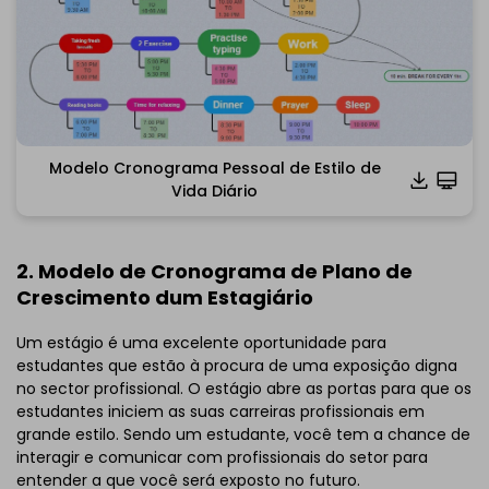
Modelo Cronograma Pessoal de Estilo de
Vida Diário
Clique para baixar e usar este modelo.
*O arquivo
emmx
necessita ser aberto no EdrawMind.
2. Modelo de Cronograma de Plano de
Se você ainda não tem o EdrawMind, então, baixe o
Crescimento dum Estagiário
EdrawMind
gratuitamente
abaixo.
Você também pode experimentar o
EdrawMind Online
Um estágio é uma excelente oportunidade para
gratuitamente
abaixo.
estudantes que estão à procura de uma exposição digna
no sector profissional. O estágio abre as portas para que os
estudantes iniciem as suas carreiras profissionais em
grande estilo. Sendo um estudante, você tem a chance de
interagir e comunicar com profissionais do setor para
entender a que você será exposto no futuro.