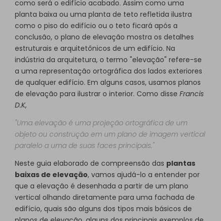
como será o edifício acabado. Assim como uma
planta baixa ou uma planta de teto refletida ilustra
como o piso do edifício ou o teto ficará após a
conclusão, o plano de elevação mostra os detalhes
estruturais e arquitetônicos de um edifício. Na
indústria da arquitetura, o termo "elevação" refere-se
a uma representação ortográfica dos lados exteriores
de qualquer edifício. Em alguns casos, usamos planos
de elevação para ilustrar o interior. Como disse
Francis
D.K
,
"Uma elevação é uma projeção ortográfica de um
objeto ou construção em um plano de imagem vertical
paralelo a uma de suas faces principais."
Neste guia elaborado de compreensão das
plantas
baixas de elevação
, vamos ajudá-lo a entender por
que a elevação é desenhada a partir de um plano
vertical olhando diretamente para uma fachada de
edifício, quais são alguns dos tipos mais básicos de
planos de elevação, alguns dos principais exemplos de