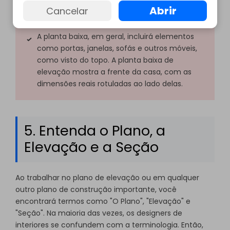
Abrir
Cancelar
elevação leva o espectador para dentro da
sala e pode ver uma imagem mais clara.
A planta baixa, em geral, incluirá elementos
como portas, janelas, sofás e outros móveis,
como visto do topo. A planta baixa de
elevação mostra a frente da casa, com as
dimensões reais rotuladas ao lado delas.
5. Entenda o Plano, a
Elevação e a Seção
Ao trabalhar no plano de elevação ou em qualquer
outro plano de construção importante, você
encontrará termos como "O Plano", "Elevação" e
"Seção". Na maioria das vezes, os designers de
interiores se confundem com a terminologia. Então,