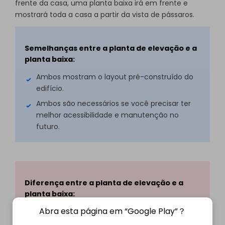
frente da casa, uma planta baixa irá em frente e
mostrará toda a casa a partir da vista de pássaros.
Semelhanças entre a planta de elevação e a
planta baixa:
Ambos mostram o layout pré-construído do
edifício.
Ambos são necessários se você precisar ter
melhor acessibilidade e manutenção no
futuro.
Diferença entre a planta de elevação e a
planta baixa:
Abra esta página em “Google Play”？
Enquanto uma planta baixa oferece um
layout geral do design da sala, o desenho de