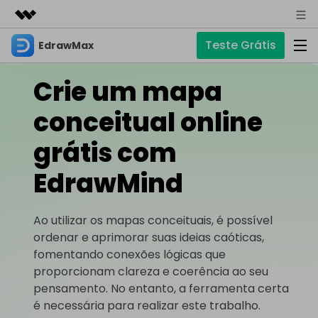
Teste Grátis
EdrawMax
Produtos em destaque
Criatividade digital com IA generativa
Crie um mapa
Negócios
Produtos
Utilitários
Visão geral
conceitual online
Sobre nós
EdrawMax
Soluções
Soluções
Software completo de diagramas
grátis com
Para diagramas
Sala de imprensa
IA
EdrawMind
Fluxograma
Hot
Loja
IA de EdrawMax
☁️ EdrawMax Online
Recursos
Planta Baixa
Novo
✨ Ferramentas Online
Precisa da versão online? Clique aqui
Ao utilizar os mapas conceituais, é possível
Suporte
Blog
Diagrama P&ID
ordenar e aprimorar suas ideias caóticas,
Diagrama de IA
Hot
EdrawMind
Suporte
fomentando conexões lógicas que
Diagrama UML
Mapas mentais e brainstorming
Artigos
Outras Ferramentas
proporcionam clareza e coerência ao seu
Guia
Artigos sobre diagramas
Para mapas mentais
pensamento. No entanto, a ferramenta certa
Chat com IA
Novo
EdrawMax
EdrawMind
Descubra como aproveitar nossas ferramentas.
é necessária para realizar este trabalho.
Tendências
Mapa mental
Para EdrawMax >
Para EdrawMind >