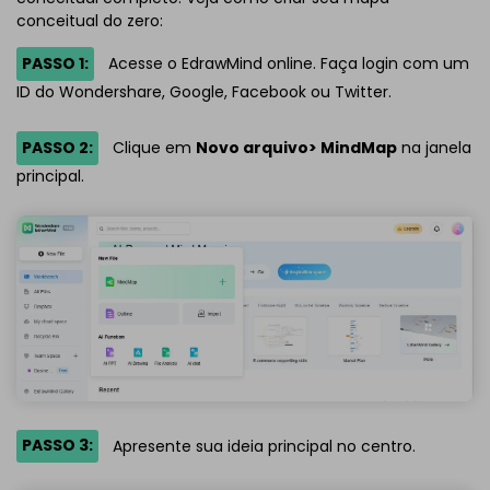
conceitual do zero:
PASSO 1:
Acesse o EdrawMind online. Faça login com um
ID do Wondershare, Google, Facebook ou Twitter.
PASSO 2:
Clique em
Novo arquivo> MindMap
na janela
principal.
PASSO 3:
Apresente sua ideia principal no centro.