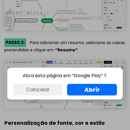
PASSO 2:
Para adicionar um resumo, selecione as caixas
pretendidas e clique em
“Resumo”
.
Abra esta página em “Google Play”？
Abrir
Cancelar
Personalização de fonte, cor e estilo